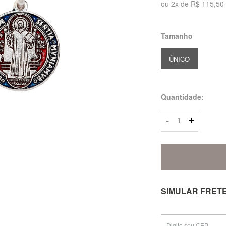
ou
2
x
de
R$ 115,50
Tamanho
ÚNICO
Quantidade:
-
+
SIMULAR FRET