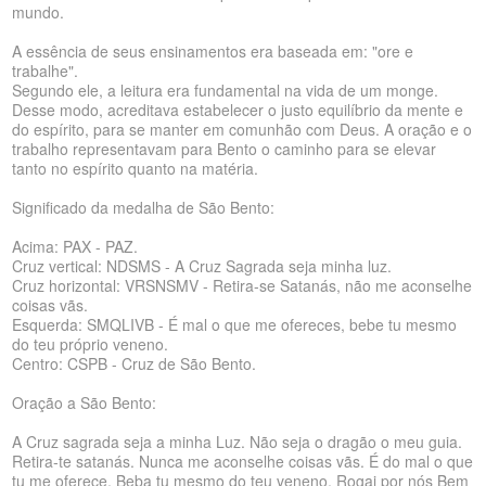
mundo.
A essência de seus ensinamentos era baseada em: "ore e
trabalhe".
Segundo ele, a leitura era fundamental na vida de um monge.
Desse modo, acreditava estabelecer o justo equilíbrio da mente e
do espírito, para se manter em comunhão com Deus. A oração e o
trabalho representavam para Bento o caminho para se elevar
tanto no espírito quanto na matéria.
Significado da medalha de São Bento:
Acima: PAX - PAZ.
Cruz vertical: NDSMS - A Cruz Sagrada seja minha luz.
Cruz horizontal: VRSNSMV - Retira-se Satanás, não me aconselhe
coisas vãs.
Esquerda: SMQLIVB - É mal o que me ofereces, bebe tu mesmo
do teu próprio veneno.
Centro: CSPB - Cruz de São Bento.
Oração a São Bento:
A Cruz sagrada seja a minha Luz. Não seja o dragão o meu guia.
Retira-te satanás. Nunca me aconselhe coisas vãs. É do mal o que
tu me oferece. Beba tu mesmo do teu veneno. Rogai por nós Bem