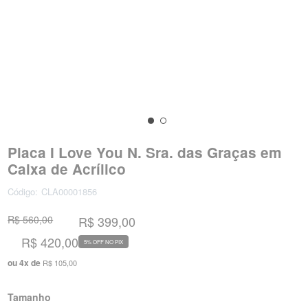
Placa I Love You N. Sra. das Graças em
Caixa de Acrílico
Código:
CLA00001856
R$ 560,00
R$ 399,00
R$ 420,00
5% OFF NO PIX
ou
4
x
de
R$ 105,00
Tamanho