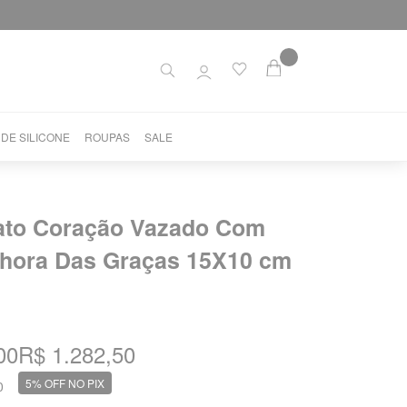
 DE SILICONE
ROUPAS
SALE
rato Coração Vazado Com
hora Das Graças 15X10 cm
00
R$ 1.282,50
5% OFF NO PIX
0