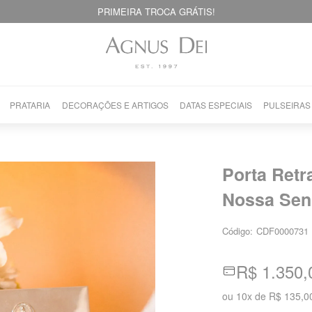
PRIMEIRA TROCA GRÁTIS!
PRATARIA
DECORAÇÕES E ARTIGOS
DATAS ESPECIAIS
PULSEIRAS
Porta Ret
Nossa Sen
Código:
CDF0000731
R$ 1.350,
ou
10
x
de
R$ 135,0