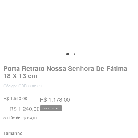
Porta Retrato Nossa Senhora De Fátima
18 X 13 cm
Código:
CDF0000563
R$ 1.550,00
R$ 1.178,00
R$ 1.240,00
5% OFF NO PIX
ou
10
x
de
R$ 124,00
Tamanho