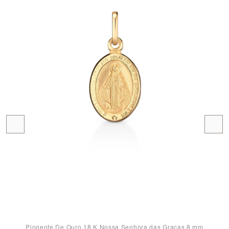
Pingente De Ouro 18 K Nossa Senhora das Graças 8 mm