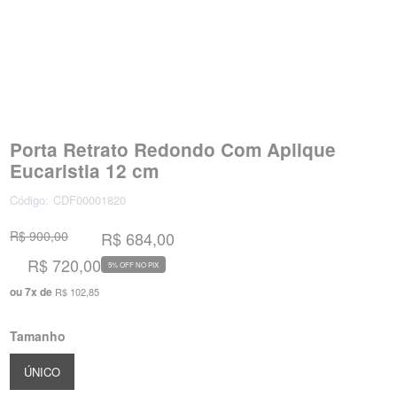
Porta Retrato Redondo Com Aplique
Eucaristia 12 cm
Código:
CDF00001820
R$ 900,00
R$ 684,00
R$ 720,00
5% OFF NO PIX
ou
7
x
de
R$ 102,85
Tamanho
ÚNICO