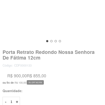
Porta Retrato Redondo Nossa Senhora
De Fátima 12cm
Código:
CDF0000133
R$ 900,00
R$ 855,00
ou
9
x
de
R$ 100,00
5% OFF NO PIX
Quantidade:
-
+