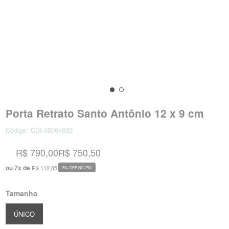
Porta Retrato Santo Antônio 12 x 9 cm
Código:
CDF00001832
R$ 790,00
R$ 750,50
ou
7
x
de
R$ 112,85
5% OFF NO PIX
Tamanho
ÚNICO