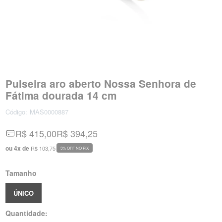
Pulseira aro aberto Nossa Senhora de
Fátima dourada 14 cm
Código:
MAS0000887
R$ 415,00
R$ 394,25
ou
4
x
de
R$ 103,75
5% OFF NO PIX
Tamanho
ÚNICO
Quantidade: