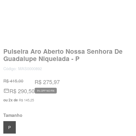
Pulseira Aro Aberto Nossa Senhora De
Guadalupe Niquelada - P
Código:
MAS0000892
R$ 415,00
R$ 275,97
R$ 290,50
5% OFF NO PIX
ou
2
x
de
R$ 145,25
Tamanho
P