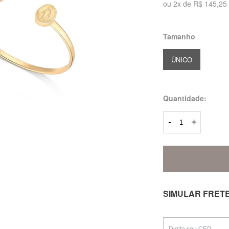
ou
2
x
de
R$ 145,25
Tamanho
ÚNICO
Quantidade:
-
+
SIMULAR FRET