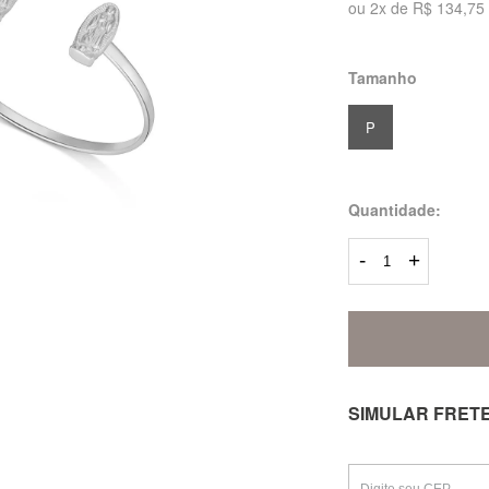
ou
2
x
de
R$ 134,75
Tamanho
P
Quantidade:
-
+
SIMULAR FRET