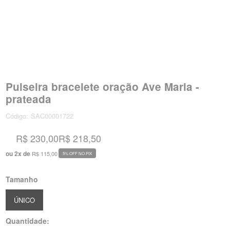
Pulseira bracelete oração Ave Maria -
prateada
Código:
SAC00001722
R$ 230,00
R$ 218,50
ou
2
x
de
R$ 115,00
5% OFF NO PIX
Tamanho
ÚNICO
Quantidade: