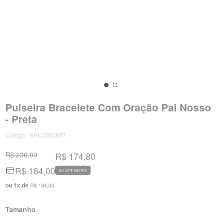
Pulseira Bracelete Com Oração Pai Nosso
- Preta
Código:
SAC0000697
R$ 230,00
R$ 174,80
R$ 184,00
5% OFF NO PIX
ou
1
x
de
R$ 184,00
Tamanho