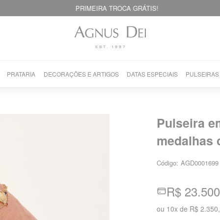
PRIMEIRA TROCA GRÁTIS!
PRATARIA
DECORAÇÕES E ARTIGOS
DATAS ESPECIAIS
PULSEIRAS
Pulseira 
medalhas c
Código:
AGD0001699
R$ 23.500
ou
10
x
de
R$ 2.350