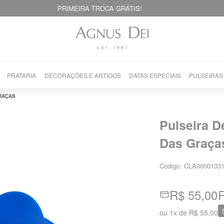
PRATARIA
DECORAÇÕES E ARTIGOS
DATAS ESPECIAIS
PULSEIRAS
RAÇAS
Pulseira D
Das Graça
Código:
CLA0000133
R$ 55,00
R
ou
1
x
de
R$ 55,00