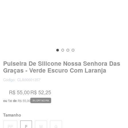
Pulseira De Silicone Nossa Senhora Das
Graças - Verde Escuro Com Laranja
Código:
CLA00001357
R$ 55,00
R$ 52,25
ou
1
x
de
R$ 55,00
5% OFF NO PIX
Tamanho
PP
P
M
G