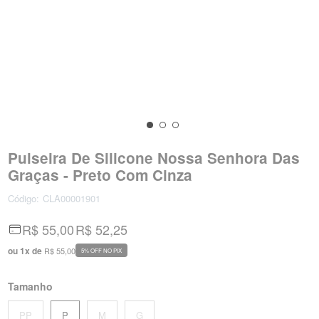
Pulseira De Silicone Nossa Senhora Das
Graças - Preto Com Cinza
Código:
CLA00001901
R$ 55,00
R$ 52,25
ou
1
x
de
R$ 55,00
5% OFF NO PIX
Tamanho
PP
P
M
G