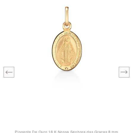
Pingente De Ouro 18 K Nossa Senhora das Graças 8 mm