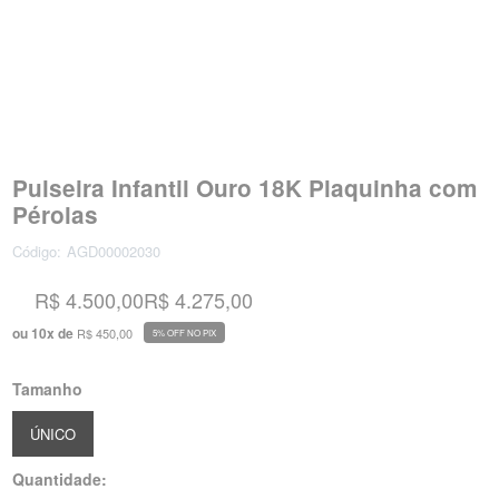
Pulseira Infantil Ouro 18K Plaquinha com
Pérolas
Código:
AGD00002030
R$ 4.500,00
R$ 4.275,00
ou
10
x
de
R$ 450,00
5% OFF NO PIX
Tamanho
ÚNICO
Quantidade: