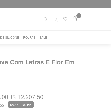
 DE SILICONE
ROUPAS
SALE
ove Com Letras E Flor Em
,00
R$ 12.207,50
5% OFF NO PIX
,00