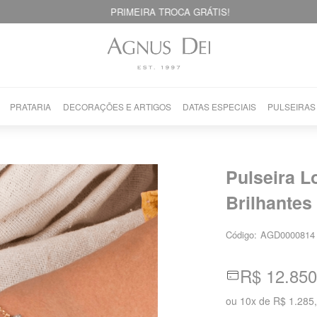
PRIMEIRA TROCA GRÁTIS!
PRATARIA
DECORAÇÕES E ARTIGOS
DATAS ESPECIAIS
PULSEIRAS
Pulseira L
Brilhantes
Código:
AGD0000814
R$ 12.850
ou
10
x
de
R$ 1.285