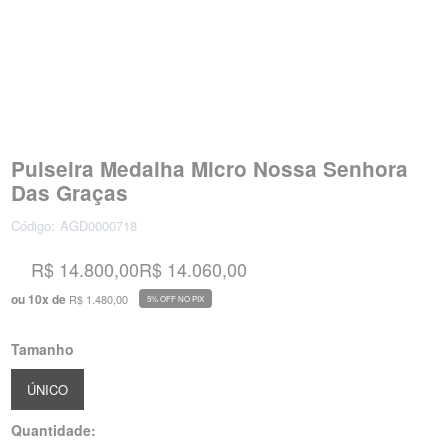
Pulseira Medalha Micro Nossa Senhora
Das Graças
Código:
AGD0000718
R$ 14.800,00
R$ 14.060,00
ou
10
x
de
R$ 1.480,00
5% OFF NO PIX
Tamanho
ÚNICO
Quantidade: