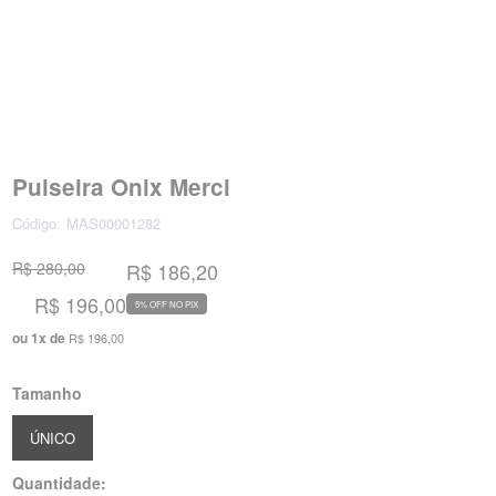
Pulseira Onix Merci
Código:
MAS00001282
R$ 280,00
R$ 186,20
R$ 196,00
5% OFF NO PIX
ou
1
x
de
R$ 196,00
Tamanho
ÚNICO
Quantidade: