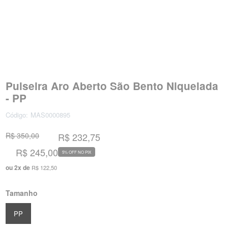
Pulseira Aro Aberto São Bento Niquelada
- PP
Código:
MAS0000895
R$ 350,00
R$ 232,75
R$ 245,00
5% OFF NO PIX
ou
2
x
de
R$ 122,50
Tamanho
PP