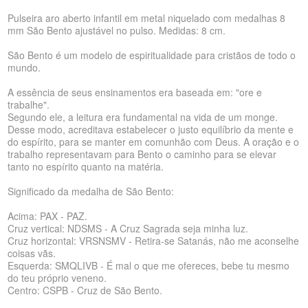
Pulseira aro aberto infantil em metal niquelado com medalhas 8
mm São Bento ajustável no pulso. Medidas: 8 cm.
São Bento é um modelo de espiritualidade para cristãos de todo o
mundo.
A essência de seus ensinamentos era baseada em: "ore e
trabalhe".
Segundo ele, a leitura era fundamental na vida de um monge.
Desse modo, acreditava estabelecer o justo equilíbrio da mente e
do espírito, para se manter em comunhão com Deus. A oração e o
trabalho representavam para Bento o caminho para se elevar
tanto no espírito quanto na matéria.
Significado da medalha de São Bento:
Acima: PAX - PAZ.
Cruz vertical: NDSMS - A Cruz Sagrada seja minha luz.
Cruz horizontal: VRSNSMV - Retira-se Satanás, não me aconselhe
coisas vãs.
Esquerda: SMQLIVB - É mal o que me ofereces, bebe tu mesmo
do teu próprio veneno.
Centro: CSPB - Cruz de São Bento.