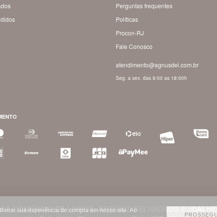
ados
Perguntas frequentes
didos
Políticas
Procon-RJ
Fale Conosco
atendimento@agnusdei.com.br
Seg. a sex. das 9:00 as 18:00h
MENTO
DA COMÉRCIO DE LIVROS, ARTIGOS RELIGIOSOS E JOALHER
lhorar sua experiência de compra em nosso site.
Ao
PROSSEGU