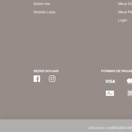
Sobre nós
Meus D
Nossas Lojas
Meus Pe
Login
REDES SOCIAIS
FORMAS DE PAGA
ABENÇOA
Utilizamos cookies para me