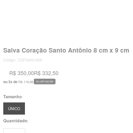
Salva Coração Santo Antônio 8 cm x 9 cm
Código:
CDF00001836
R$ 350,00
R$ 332,50
ou
3
x
de
R$ 116,66
5% OFF NO PIX
Tamanho
ÚNICO
Quantidade: