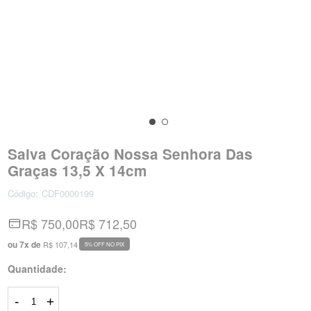
Salva Coração Nossa Senhora Das
Graças 13,5 X 14cm
Código:
CDF0000199
R$ 750,00
R$ 712,50
ou
7
x
de
R$ 107,14
5% OFF NO PIX
Quantidade:
-
+