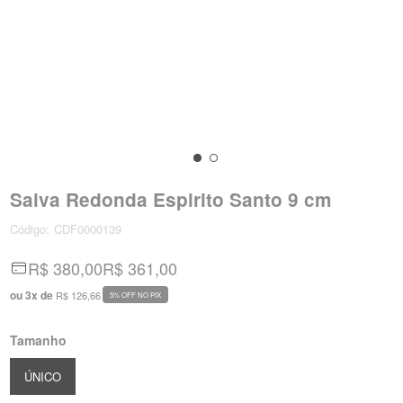
Salva Redonda Espirito Santo 9 cm
Código:
CDF0000139
R$ 380,00
R$ 361,00
ou
3
x
de
R$ 126,66
5% OFF NO PIX
Tamanho
ÚNICO