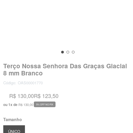
Terço Nossa Senhora Das Graças Glacial
8 mm Branco
Código:
OAS00001770
R$ 130,00
R$ 123,50
ou
1
x
de
R$ 130,00
5% OFF NO PIX
Tamanho
ÚNICO