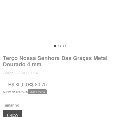
Terço Nossa Senhora Das Graças Metal
Dourado 4 mm
Código:
OAS00001774
R$ 85,00
R$ 80,75
ou
1
x
de
R$ 85,00
5% OFF NO PIX
Tamanho
ÚNICO