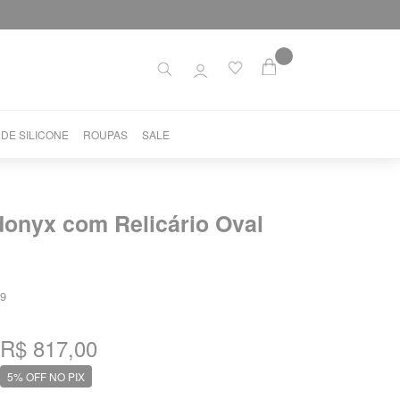
 DE SILICONE
ROUPAS
SALE
onyx com Relicário Oval
9
R$ 817,00
5% OFF NO PIX