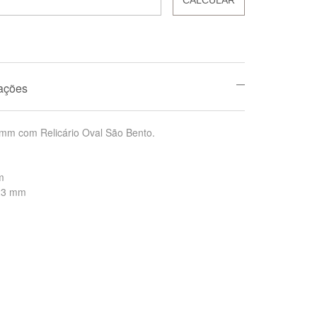
mações
mm com Relicário Oval São Bento.
m
 23 mm