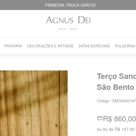
PRIMEIRA TROCA GRÁTIS!
PRATARIA
DECORAÇÕES E ARTIGOS
DATAS ESPECIAIS
PULSEIRAS
Terço Sand
São Bento
Código:
OMG0000187
R$ 860,00
ou
8
x
de
R$ 107,50