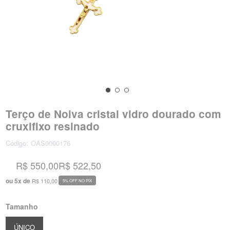
Terço de Noiva cristal vidro dourado com
cruxifixo resinado
Código:
OAS0000176
R$ 550,00
R$ 522,50
ou
5
x
de
R$ 110,00
5% OFF NO PIX
Tamanho
ÚNICO