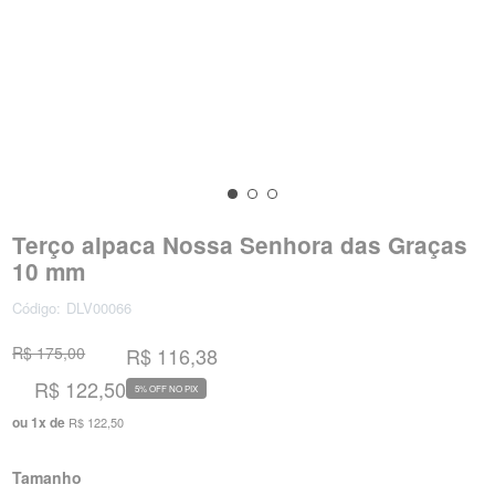
Terço alpaca Nossa Senhora das Graças
10 mm
Código:
DLV00066
R$ 175,00
R$ 116,38
R$ 122,50
5% OFF NO PIX
ou
1
x
de
R$ 122,50
Tamanho