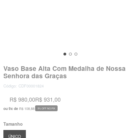
Vaso Base Alta Com Medalha de Nossa
Senhora das Graças
Código:
CDF00001824
R$ 980,00
R$ 931,00
ou
9
x
de
R$ 108,88
5% OFF NO PIX
Tamanho
ÚNICO