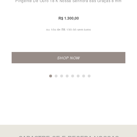
Pingente De Ouro 18 K Nossa Senhora das Graças 8 mm
R$ 1.300,00
ou 10x de
R$ 130,00 sem juros
SHOP NOW