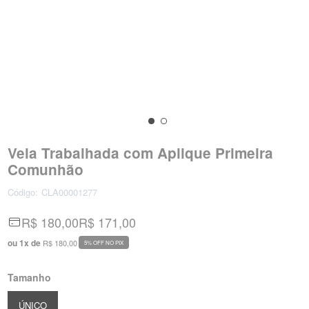
Vela Trabalhada com Aplique Primeira
Comunhão
Código:
CLA00001277
R$ 180,00
R$ 171,00
ou
1
x
de
R$ 180,00
5% OFF NO PIX
Tamanho
ÚNICO