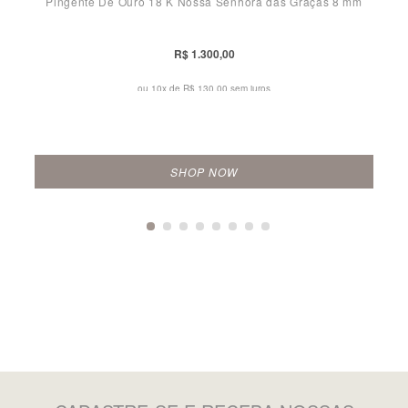
Pingente De Ouro 18 K Nossa Senhora das Graças 8 mm
R$ 1.300,00
ou 10x de
R$ 130,00 sem juros
SHOP NOW