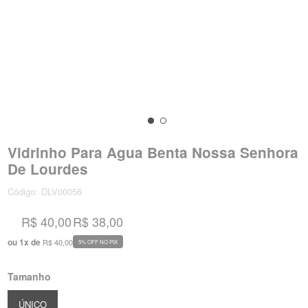
Vidrinho Para Agua Benta Nossa Senhora
De Lourdes
Código:
DLV00056
R$ 40,00
R$ 38,00
ou
1
x
de
R$ 40,00
5% OFF NO PIX
Tamanho
ÚNICO