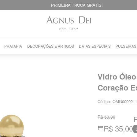
PRIMEIRA TROCA GRÁTIS!
PRATARIA
DECORAÇÕES E ARTIGOS
DATAS ESPECIAIS
PULSEIRAS
Vidro Óleo
Coração Es
Código:
OMG0000211
R$ 50,00
R
R$ 35,00