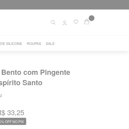
 DE SILICONE
ROUPAS
SALE
 Bento com Pingente
pírito Santo
2
$ 33,25
5% OFF NO PIX