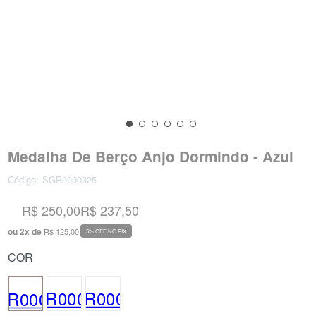
Medalha De Berço Anjo Dormindo - Azul
Código:
SGR0000325
R$ 250,00
R$ 237,50
ou
2
x
de
R$ 125,00
5% OFF NO PIX
COR