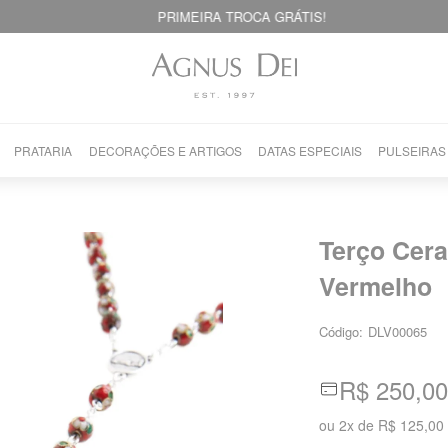
PRIMEIRA TROCA GRÁTIS!
PRATARIA
DECORAÇÕES E ARTIGOS
DATAS ESPECIAIS
PULSEIRAS
Terço Cer
Vermelho
Código:
DLV00065
R$ 250,00
ou
2
x
de
R$ 125,00