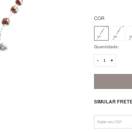
COR
Quantidade:
-
+
SIMULAR FRET