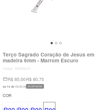
Terço Sagrado Coração de Jesus em
madeira 6mm - Marrom Escuro
Código:
SGR00012
R$ 85,00
R$ 80,75
ou
1
x
de
R$ 85,00
5% OFF NO PIX
COR