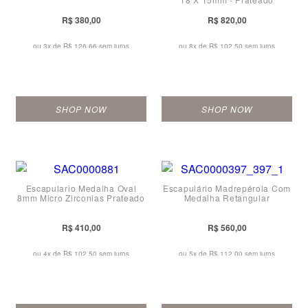
R$ 380,00
R$ 820,00
ou 3x de
R$ 126,66 sem juros
ou 8x de
R$ 102,50 sem juros
SHOP NOW
SHOP NOW
Escapulario Medalha Oval
Escapulário Madrepérola Com
8mm Micro Zirconias Prateado
Medalha Retangular
R$ 410,00
R$ 560,00
ou 4x de
R$ 102,50 sem juros
ou 5x de
R$ 112,00 sem juros