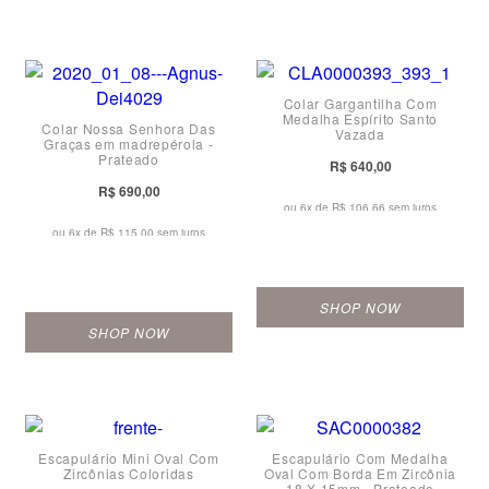
Colar Gargantilha Com
Medalha Espírito Santo
Colar Nossa Senhora Das
Vazada
Graças em madrepérola -
Prateado
R$ 640,00
R$ 690,00
ou 6x de
R$ 106,66 sem juros
ou 6x de
R$ 115,00 sem juros
SHOP NOW
SHOP NOW
Escapulário Mini Oval Com
Escapulário Com Medalha
Zircônias Coloridas
Oval Com Borda Em Zircônia
18 X 15mm - Prateado